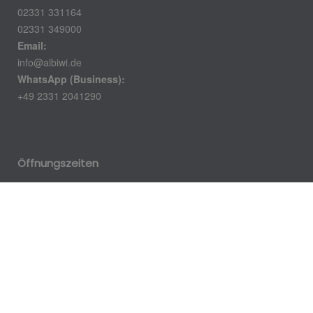
02331 331164
02331 349000
Email:
info@albiwi.de
WhatsApp (Business):
+49 2331 2041290
Öffnungszeiten
Montag – Donnerstag:
7.30-16.30 Uhr
Freitag:
7.30-12.45 Uhr